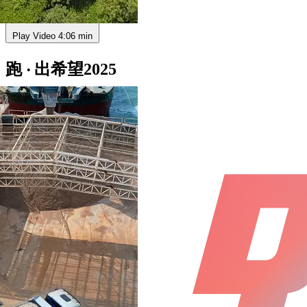
Play Video
4:06 min
跑 ‧ 出希望2025