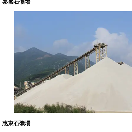
泰盛石礦場
惠東石礦場