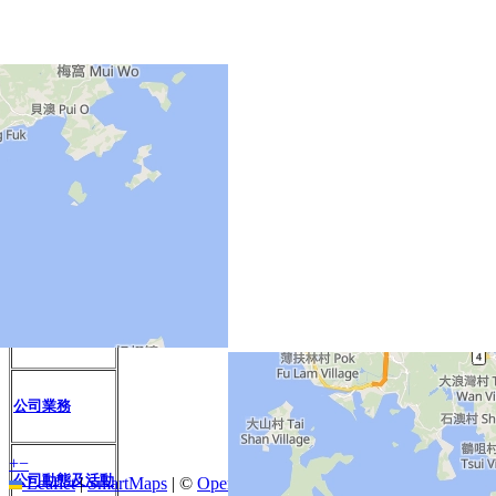
More info by clicking the pins
公司介紹
友盟理念
公司業務
+
−
公司動態及活動
Leaflet
|
SmartMaps
| ©
OpenStreetMap