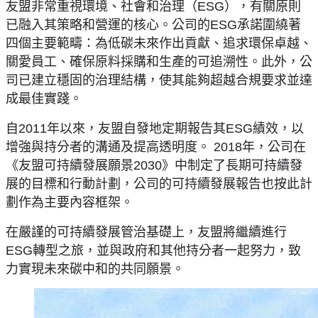
友盟非常重視環境、社會和治理（
ESG
），有關原則
已融入其策略和營運的核心。公司的
ESG
承諾圍繞著
四個主要範疇：為低碳未來作出貢獻、追求環保卓越、
關愛員工、確保原料採購和生產的可追溯性。此外，公
司已建立穩固的治理結構，使其能夠超越合規要求並達
成最佳實踐。
自
2011
年以來，友盟自發地定期報告其
ESG
績效，以
增強與持分者的溝通及提高透明度。
2018
年，公司在
《友盟可持續發展願景
2030
》中制定了長期可持續發
展的目標和行動計劃，公司的可持續發展報告也按此計
劃作為主要內容框架。
在嚴謹的可持續發展管治基礎上，友盟將繼續進行
ESG
轉型之旅，並與政府和其他持分者一起努力，致
力實現未來碳中和的共同願景。