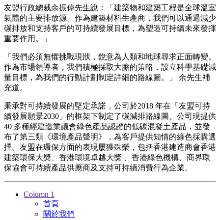
友盟行政總裁余振偉先生說：「建築物和建築工程是全球溫室
氣體的主要排放源。作為建築材料生產商，我們可以通過減少
碳排放和支持客戶的可持續發展目標，為塑造可持續未來發揮
重要作用。」
「我們必須無懼挑戰現狀，銳意為人類和地球尋求正面轉變。
作為市場領導者，我們積極採取大膽的策略，設立科學基礎減
量目標，為我們的行動計劃制定詳細的路線圖。」 余先生補
充道。
秉承對可持續發展的堅定承諾，公司於2018 年在「友盟可持
續發展願景2030」的框架下制定了碳減排路線圖。公司現提供
40 多種經建造業議會綠色產品認證的低碳混凝土產品，並發
布了第三類《環境產品聲明》，為客戶提供知情的綠色採購選
擇。友盟在環保方面的表現屢獲殊榮，包括香港建造商會香港
建築環保大奬、香港環境卓越大獎 、香港綠色機構、商界環
保協會可持續產品供應商及支持可持續消費行為企業。
Column 1
首頁
關於我們