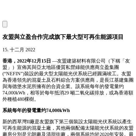
友盟與立盈合作完成旗下最大型可再生能源項目
15. 十二月 2022
香港，2022年12月15日
—友盟建築材料有限公司（下稱「友
盟」）宣佈其與亞太地區優質私營綠能供應商立盈集團
(“NEFIN”)裝設的最大型太陽能光伏系統已經圓滿竣工。友盟
為香港領先的混凝土及石料綜合方案供應商，是長江基建集團
與海德堡水泥所擁有的合資企業。該系統每年的發電量约
74,000kWh，相等於每年抵消29 噸二氧化碳排放，或為香港額
外種植480棵樹。
系統每年的發電量约74,000kWh
新的西草灣II廠是友盟旗下第三個裝設太陽能光伏系統以產生
可再生能源的混凝土廠，其他兩個配備太陽能光伏系統的友盟
廠房分別是元朗廠及清甜街廠，兩個系統均於2020年安裝。最