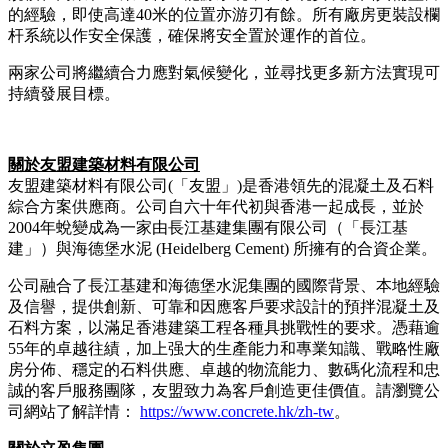
的經驗，即使高達40米的位置亦游刃有餘。所有廠房更裝設欄
杆系統以作安全保護，確保將安全置於運作的首位。
兩家公司將繼續合力應對氣候變化，並尋找更多新方法實現可
持續發展目標。
關於友盟建築材料有限公司
友盟建築材料有限公司(「友盟」)是香港領先的混凝土及石料
綜合方案供應商。公司自六十年代初與香港一起成長，並於
2004年蛻變成為一家由長江基建集團有限公司（「長江基
建」）與海德堡水泥 (Heidelberg Cement) 所擁有的合資企業。
公司融合了長江基建和海德堡水泥集團的國際背景、本地經驗
及信譽，提供創新、可靠和因應客戶要求設計的預拌混凝土及
石料方案，以滿足香港建築工程各種具挑戰性的要求。憑藉逾
55年的卓越往績，加上强大的生產能力和專業知識、戰略性廠
房分佈、穩定的石料供應、卓越的物流能力、數碼化流程和忠
誠的客戶服務團隊，友盟致力為客戶創造更佳價值。請瀏覽公
司網站了解詳情：
https://www.concrete.hk/zh-tw
。