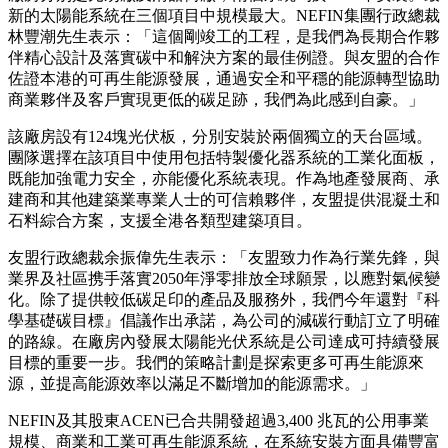
新的太陽能系統在三個項目中規模最大。NEFIN集團行政總裁
林豐潮先生表示：「這個剛竣工的工程，是我們為長期合作夥
伴精心設計及落實碳中和解決方案的最佳例證。與友盟的合作
佐證本港的可再生能源發展，通過安全和平穩的能源轉型協助
商業夥伴及客戶實現更低的碳足跡，我們為此感到自豪。」
該廠房設有124塊光伏板，分別安裝於兩個獨立的天台區域。
團隊選擇在該項目中使用包括特製優化器系統的工業化面板，
既能加強電力安全，亦能優化系統表現。作為地產發展商、承
建商和其他建築業專業人士的可信賴夥伴，友盟提供混凝土和
石料綜合方案，支援全港各類型建築項目。
友盟行政總裁余振偉先生表示：「友盟致力作為行業先鋒，與
業界及社區携手落實2050年淨零排放全球願景，以應對氣候變
化。除了提供較低碳足印的產品及服務外，我們今年還對『科
學基礎碳目標』倡議作出承諾，為公司的減碳行動訂立了明確
的路線。在廠房內發展太陽能光伏系統是公司達成可持續發展
目標的重要一步。我們的策略計劃是探索更多可再生能源來
源，並提高能源效率以滿足不斷增加的能源需求。」
NEFIN及其股東ACEN已合共開發超過3,400 兆瓦的公用事業
規模、商業和工業可再生能源系統，在系統安裝方面具備豐富