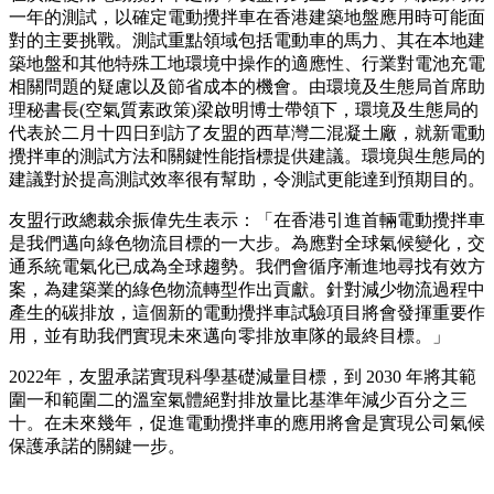
一年的測試，以確定電動攪拌車在香港建築地盤應用時可能面
對的主要挑戰。測試重點領域包括電動車的馬力、其在本地建
築地盤和其他特殊工地環境中操作的適應性、行業對電池充電
相關問題的疑慮以及節省成本的機會。由環境及生態局首席助
理秘書長(空氣質素政策)梁啟明博士帶領下，環境及生態局的
代表於二月十四日到訪了友盟的西草灣二混凝土廠，就新電動
攪拌車的測試方法和關鍵性能指標提供建議。環境與生態局的
建議對於提高測試效率很有幫助，令測試更能達到預期目的。
友盟行政總裁余振偉先生表示：「在香港引進首輛電動攪拌車
是我們邁向綠色物流目標的一大步。為應對全球氣候變化，交
通系統電氣化已成為全球趨勢。我們會循序漸進地尋找有效方
案，為建築業的綠色物流轉型作出貢獻。針對減少物流過程中
產生的碳排放，這個新的電動攪拌車試驗項目將會發揮重要作
用，並有助我們實現未來邁向零排放車隊的最終目標。」
2022年，友盟承諾實現科學基礎減量目標，到 2030 年將其範
圍一和範圍二的溫室氣體絕對排放量比基準年減少百分之三
十。在未來幾年，促進電動攪拌車的應用將會是實現公司氣候
保護承諾的關鍵一步。